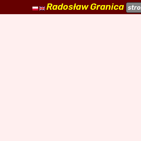
Radosław Granica
naszehodowle.pl
str
a