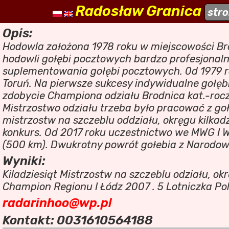
Radosław Granica
naszehodowle.pl
str
a
Opis:
Hodowla założona 1978 roku w miejscowości B
hodowli gołębi pocztowych bardzo profesjonal
suplementowania gołębi pocztowych. 0d 1979 r
Toruń. Na pierwsze sukcesy indywidualne gołębi
zdobycie Championa odziału Brodnica kat.-rocz
Mistrzostwo odziału trzeba było pracować z go
mistrzostw na szczeblu oddziału, okręgu kilkadzi
konkurs. Od 2017 roku uczestnictwo we MWG I WG
(500 km). Dwukrotny powrót gołebia z Narodow
Wyniki:
Kiladziesiąt Mistrzostw na szczeblu odziału, ok
Champion Regionu I Łódz 2007 . 5 Lotniczka Pols
radarinhoo@wp.pl
Kontakt: 0031610564188