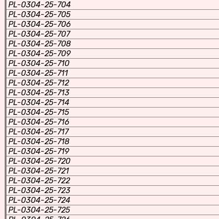
PL-0304-25-704
PL-0304-25-705
PL-0304-25-706
PL-0304-25-707
PL-0304-25-708
PL-0304-25-709
PL-0304-25-710
PL-0304-25-711
PL-0304-25-712
PL-0304-25-713
PL-0304-25-714
PL-0304-25-715
PL-0304-25-716
PL-0304-25-717
PL-0304-25-718
PL-0304-25-719
PL-0304-25-720
PL-0304-25-721
PL-0304-25-722
PL-0304-25-723
PL-0304-25-724
PL-0304-25-725