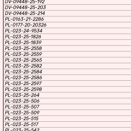
DV-09448-25-192
DV-09448-25-203
DV-09448-25-214
PL-0163-21-2286
PL-0177-20-20326
PL-023-24-9534
PL-023-25-1826
PL-023-25-1839
PL-023-25-2558
PL-023-25-2559
PL-023-25-2565
PL-023-25-2582
PL-023-25-2584
PL-023-25-2586
PL-023-25-2597
PL-023-25-2598
PL-023-25-264
PL-023-25-506
PL-023-25-507
PL-023-25-509
PL-023-25-515
PL-023-25-517
PL-023-25-542