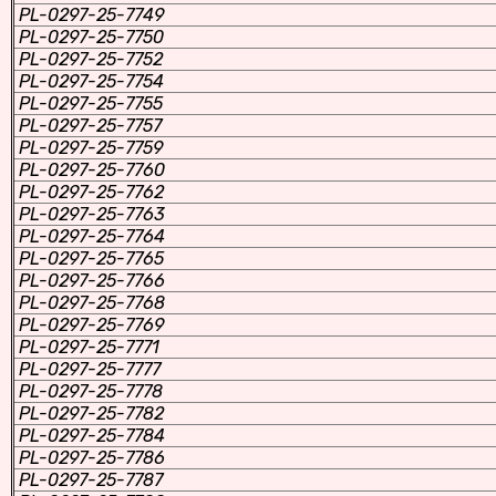
PL-0297-25-7749
PL-0297-25-7750
PL-0297-25-7752
PL-0297-25-7754
PL-0297-25-7755
PL-0297-25-7757
PL-0297-25-7759
PL-0297-25-7760
PL-0297-25-7762
PL-0297-25-7763
PL-0297-25-7764
PL-0297-25-7765
PL-0297-25-7766
PL-0297-25-7768
PL-0297-25-7769
PL-0297-25-7771
PL-0297-25-7777
PL-0297-25-7778
PL-0297-25-7782
PL-0297-25-7784
PL-0297-25-7786
PL-0297-25-7787