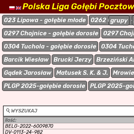
Polska Liga Gołębi Poczto
naszehodowle.pl
a
023 Lipowa - gołębie młode
0262 Opole II 
grupy
0297 Chojnice - gołębie dorosłe
0297 Choj
0304 Tuchola - gołębie dorosłe
0304 Tucho
Barcik Wiesław
Brucki Jerzy
Brzeziński A
Gądek Jarosław
Matusek S. K. & J.
Mrowie
PLGP 2025-gołębie dorosłe
PLGP 2025-goł
Ilość:
BELG-2022-6009870
DV-0113-24-982