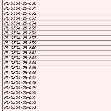
PL-0304-25-630
PL-0304-25-631
PL-0304-25-632
PL-0304-25-633
PL-0304-25-634
PL-0304-25-635
PL-0304-25-636
PL-0304-25-637
PL-0304-25-639
PL-0304-25-640
PL-0304-25-642
PL-0304-25-643
PL-0304-25-644
PL-0304-25-645
PL-0304-25-646
PL-0304-25-647
PL-0304-25-648
PL-0304-25-649
PL-0304-25-650
PL-0304-25-651
PL-0304-25-652
PL-0304-25-653