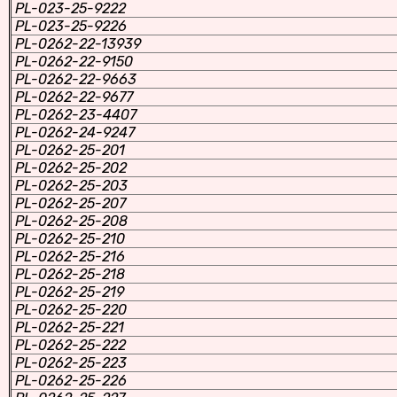
PL-023-25-9222
PL-023-25-9226
PL-0262-22-13939
PL-0262-22-9150
PL-0262-22-9663
PL-0262-22-9677
PL-0262-23-4407
PL-0262-24-9247
PL-0262-25-201
PL-0262-25-202
PL-0262-25-203
PL-0262-25-207
PL-0262-25-208
PL-0262-25-210
PL-0262-25-216
PL-0262-25-218
PL-0262-25-219
PL-0262-25-220
PL-0262-25-221
PL-0262-25-222
PL-0262-25-223
PL-0262-25-226