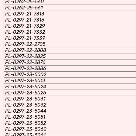
PL-0262-25-560
PL-0262-25-561
PL-0297-21-7313
PL-0297-21-7316
PL-0297-21-7329
PL-0297-21-7332
PL-0297-21-7339
PL-0297-22-2705
PL-0297-22-2808
PL-0297-22-2825
PL-0297-22-2876
PL-0297-22-2886
PL-0297-23-5002
PL-0297-23-5013
PL-0297-23-5024
PL-0297-23-5026
PL-0297-23-5031
PL-0297-23-5032
PL-0297-23-5044
PL-0297-23-5051
PL-0297-23-5052
PL-0297-23-5060
PL-0297-23-5061