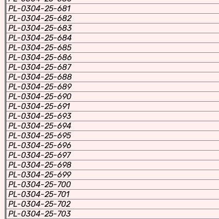
PL-0304-25-681
PL-0304-25-682
PL-0304-25-683
PL-0304-25-684
PL-0304-25-685
PL-0304-25-686
PL-0304-25-687
PL-0304-25-688
PL-0304-25-689
PL-0304-25-690
PL-0304-25-691
PL-0304-25-693
PL-0304-25-694
PL-0304-25-695
PL-0304-25-696
PL-0304-25-697
PL-0304-25-698
PL-0304-25-699
PL-0304-25-700
PL-0304-25-701
PL-0304-25-702
PL-0304-25-703