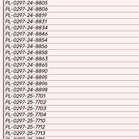
PL-0297-24-8805
PL-0297-24-8806
PL-0297-24-8819
PL-0297-24-8831
PL-0297-24-8834
PL-0297-24-8846
PL-0297-24-8854
PL-0297-24-8856
PL-0297-24-8858
PL-0297-24-8863
PL-0297-24-8865
PL-0297-24-8890
PL-0297-24-8895
PL-0297-24-8896
PL-0297-24-8898
PL-0297-25-7701
PL-0297-25-7702
PL-0297-25-7703
PL-0297-25-7704
PL-0297-25-7710
PL-0297-25-7712
PL-0297-25-7713