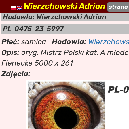
Wierzchowski Adrian
naszehodowle.pl
strona
a
Hodowla: Wierzchowski Adrian
PL-0475-23-5997
Płeć:
samica
Hodowla:
Wierzchows
Opis:
oryg. Mistrz Polski kat. A mło
Fienecke 5000 x 261
Zdjęcia: