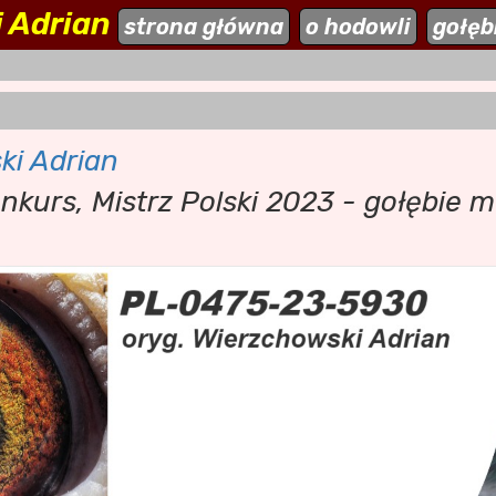
 Adrian
ehodowle.pl
strona główna
aktualności
o hodowli
dodaj stronę
gołęb
ki Adrian
nkurs, Mistrz Polski 2023 - gołębie m