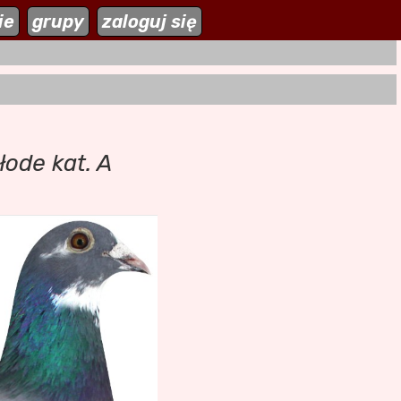
ie
zaloguj się
grupy
zaloguj się
łode kat. A