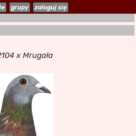
ie
zaloguj się
grupy
zaloguj się
 2104 x Mrugała