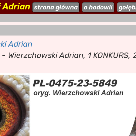
 Adrian
ehodowle.pl
strona główna
aktualności
o hodowli
dodaj stronę
gołęb
ki Adrian
de - Wierzchowski Adrian, 1 KONKURS,