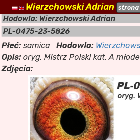
Wierzchowski Adrian
naszehodowle.pl
strona
a
Hodowla: Wierzchowski Adrian
PL-0475-23-5826
Płeć:
samica
Hodowla:
Wierzchows
Opis:
oryg. Mistrz Polski kat. A młod
Zdjęcia: