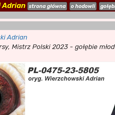
 Adrian
ehodowle.pl
strona główna
aktualności
o hodowli
dodaj stronę
gołęb
ki Adrian
rsy, Mistrz Polski 2023 - gołębie młod