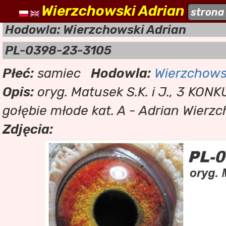
Wierzchowski Adrian
naszehodowle.pl
strona
a
Hodowla: Wierzchowski Adrian
PL-0398-23-3105
Płeć:
samiec
Hodowla:
Wierzchows
Opis:
oryg. Matusek S.K. i J., 3 KONK
gołębie młode kat. A - Adrian Wierz
Zdjęcia: