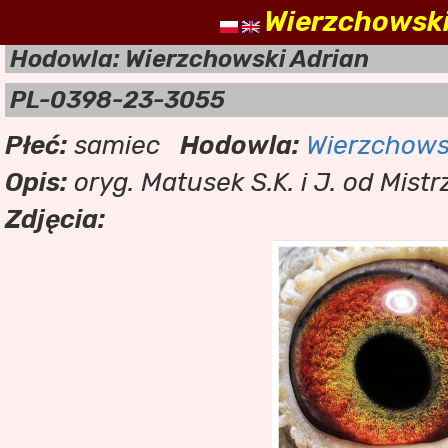
Wierzchowski
nasz
Hodowla: Wierzchowski Adrian
PL-0398-23-3055
Płeć:
samiec
Hodowla:
Wierzchows
Opis:
oryg. Matusek S.K. i J. od Mist
Zdjęcia: