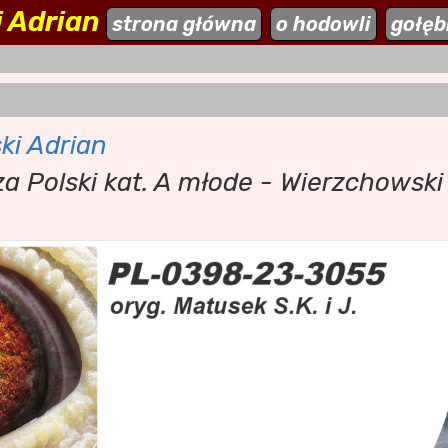
 Adrian
ehodowle.pl
strona główna
aktualności
o hodowli
dodaj stronę
gołęb
ki Adrian
rza Polski kat. A młode - Wierzchowski