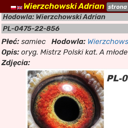
Wierzchowski Adrian
naszehodowle.pl
strona
a
Hodowla: Wierzchowski Adrian
PL-0475-22-856
Płeć:
samiec
Hodowla:
Wierzchows
Opis:
oryg. Mistrz Polski kat. A młod
Zdjęcia: