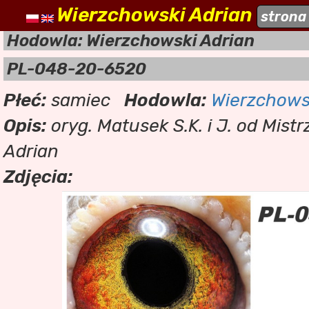
Wierzchowski Adrian
naszehodowle.pl
strona
a
Hodowla: Wierzchowski Adrian
PL-048-20-6520
Płeć:
samiec
Hodowla:
Wierzchows
Opis:
oryg. Matusek S.K. i J. od Mist
Adrian
Zdjęcia: