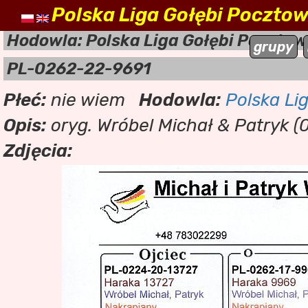
Polska Liga Gołębi Poczto
naszehodowle.pl
a
Hodowla: Polska Liga Gołębi Poczto
grupy
PL-0262-22-9691
Płeć:
nie wiem
Hodowla:
Polska Li
Opis:
oryg. Wróbel Michał & Patryk (
Zdjęcia: