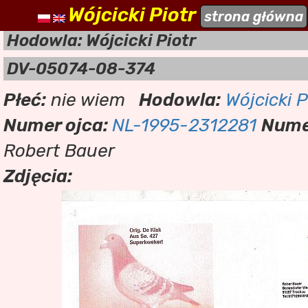
Wójcicki Piotr
naszehodowle.pl
strona główna
a
Hodowla: Wójcicki Piotr
DV-05074-08-374
Płeć:
nie wiem
Hodowla:
Wójcicki P
Numer ojca:
NL-1995-2312281
Nume
Robert Bauer
Zdjęcia: