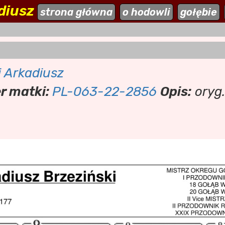
diusz
ehodowle.pl
strona główna
aktualności
o hodowli
dodaj stronę
gołębie
i Arkadiusz
r matki:
PL-063-22-2856
Opis:
oryg.