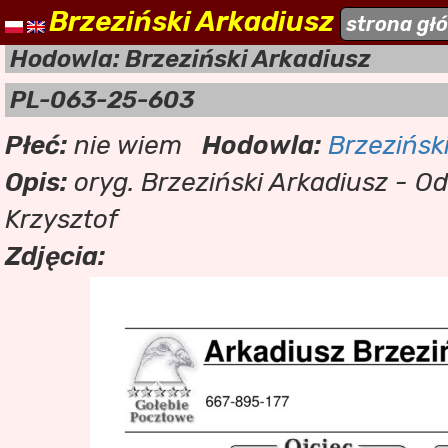
Brzeziński Arkadiusz
naszehodowle.pl
strona gł
a
Hodowla: Brzeziński Arkadiusz
PL-063-25-603
Płeć:
nie wiem
Hodowla:
Brzezińsk
Opis:
oryg. Brzeziński Arkadiusz - O
Krzysztof
Zdjęcia: