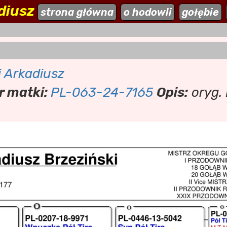
diusz
ehodowle.pl
strona główna
aktualności
o hodowli
dodaj stronę
gołębie
i Arkadiusz
 matki:
PL-063-24-7165
Opis:
oryg. 