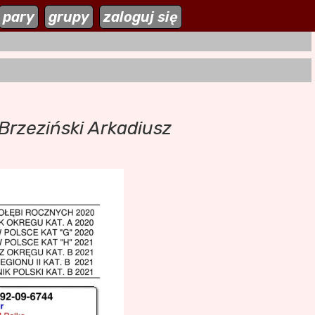
zaloguj się
pary
grupy
zaloguj się
Brzeziński Arkadiusz