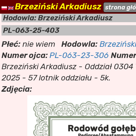
Brzeziński Arkadiusz
naszehodowle.pl
strona gł
a
Hodowla: Brzeziński Arkadiusz
PL-063-25-403
Płeć:
nie wiem
Hodowla:
Brzezińsk
Numer ojca:
PL-063-23-306
Numer
Brzeziński Arkadiusz - Oddział 0304
2025 - 57 lotnik oddziału - 5k.
Zdjęcia: