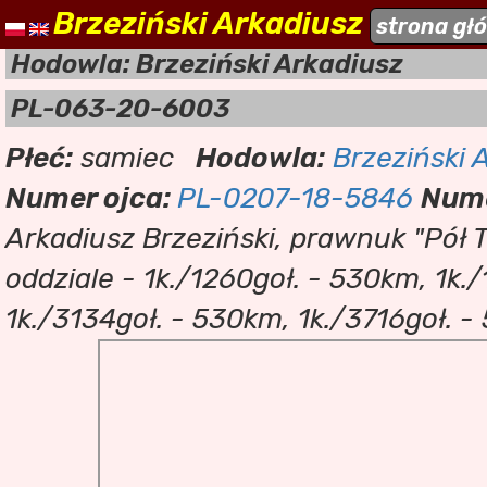
Brzeziński Arkadiusz
naszehodowle.pl
strona gł
a
Hodowla: Brzeziński Arkadiusz
PL-063-20-6003
Płeć:
samiec
Hodowla:
Brzeziński 
Numer ojca:
PL-0207-18-5846
Nume
Arkadiusz Brzeziński, prawnuk "Pół Ti
oddziale - 1k./1260goł. - 530km, 1k./
1k./3134goł. - 530km, 1k./3716goł. 