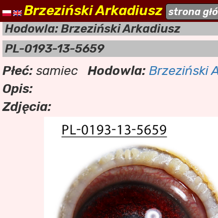
Brzeziński Arkadiusz
naszehodowle.pl
strona gł
a
Hodowla: Brzeziński Arkadiusz
PL-0193-13-5659
Płeć:
samiec
Hodowla:
Brzeziński 
Opis:
Zdjęcia: