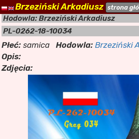
Brzeziński Arkadiusz
naszehodowle.pl
strona gł
a
Hodowla: Brzeziński Arkadiusz
PL-0262-18-10034
Płeć:
samica
Hodowla:
Brzeziński 
Opis:
Zdjęcia: