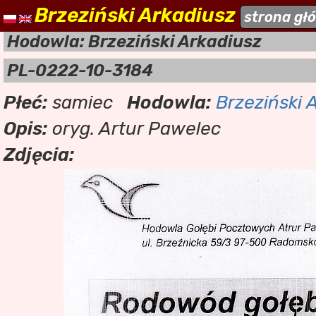
Brzeziński Arkadiusz
naszehodowle.pl
strona gł
a
Hodowla: Brzeziński Arkadiusz
PL-0222-10-3184
Płeć:
samiec
Hodowla:
Brzeziński 
Opis:
oryg. Artur Pawelec
Zdjęcia: