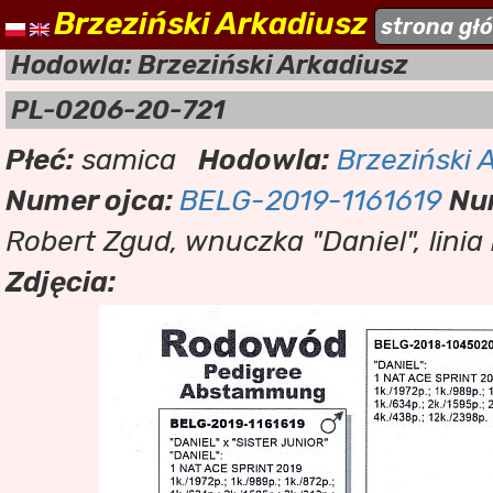
Brzeziński Arkadiusz
naszehodowle.pl
strona gł
a
Hodowla: Brzeziński Arkadiusz
PL-0206-20-721
Płeć:
samica
Hodowla:
Brzeziński 
Numer ojca:
BELG-2019-1161619
Nu
Robert Zgud, wnuczka "Daniel", linia
Zdjęcia: