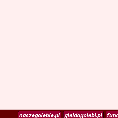
naszegolebie.pl
gieldagolebi.pl
fund