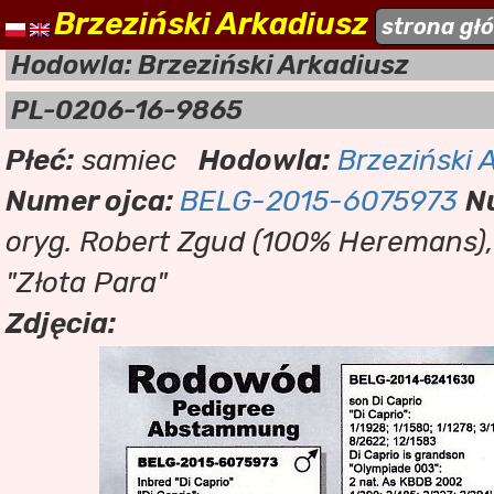
Brzeziński Arkadiusz
naszehodowle.pl
strona gł
a
Hodowla: Brzeziński Arkadiusz
PL-0206-16-9865
Płeć:
samiec
Hodowla:
Brzeziński 
Numer ojca:
BELG-2015-6075973
N
oryg. Robert Zgud (100% Heremans), l
"Złota Para"
Zdjęcia: