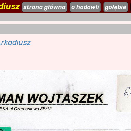
diusz
ehodowle.pl
strona główna
aktualności
o hodowli
dodaj stronę
gołębie
Arkadiusz