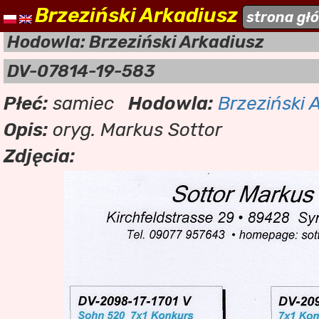
Brzeziński Arkadiusz
naszehodowle.pl
strona gł
a
Hodowla: Brzeziński Arkadiusz
DV-07814-19-583
Płeć:
samiec
Hodowla:
Brzeziński 
Opis:
oryg. Markus Sottor
Zdjęcia: