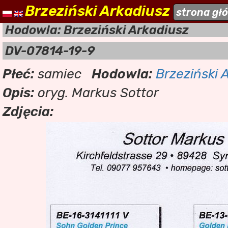
Brzeziński Arkadiusz
naszehodowle.pl
strona gł
a
Hodowla: Brzeziński Arkadiusz
DV-07814-19-9
Płeć:
samiec
Hodowla:
Brzeziński 
Opis:
oryg. Markus Sottor
Zdjęcia: