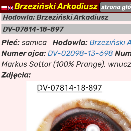
Brzeziński Arkadiusz
naszehodowle.pl
strona gł
a
Hodowla: Brzeziński Arkadiusz
DV-07814-18-897
Płeć:
samica
Hodowla:
Brzeziński 
Numer ojca:
DV-02098-13-698
Num
Markus Sottor (100% Prange), wnuczk
Zdjęcia: