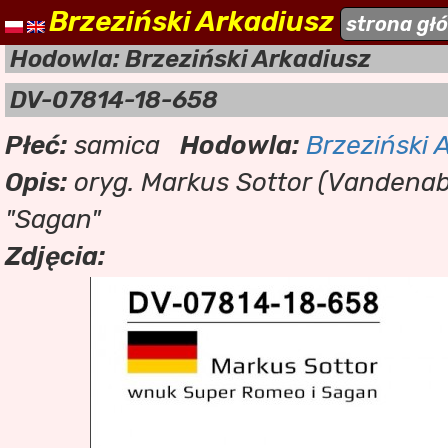
Brzeziński Arkadiusz
naszehodowle.pl
strona gł
a
Hodowla: Brzeziński Arkadiusz
DV-07814-18-658
Płeć:
samica
Hodowla:
Brzeziński 
Opis:
oryg. Markus Sottor (Vandenabe
"Sagan"
Zdjęcia: