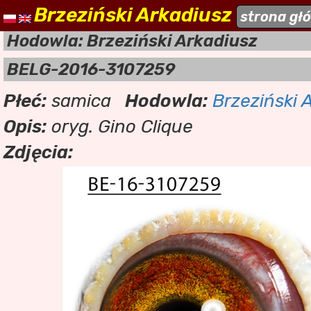
Brzeziński Arkadiusz
naszehodowle.pl
strona gł
a
Hodowla: Brzeziński Arkadiusz
BELG-2016-3107259
Płeć:
samica
Hodowla:
Brzeziński 
Opis:
oryg. Gino Clique
Zdjęcia: