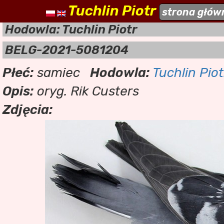
Tuchlin Piotr
naszehodowle.pl
strona głów
a
Hodowla: Tuchlin Piotr
BELG-2021-5081204
Płeć:
samiec
Hodowla:
Tuchlin Piot
Opis:
oryg. Rik Custers
Zdjęcia: