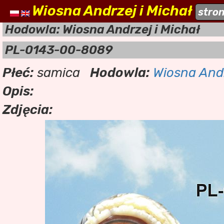
Wiosna Andrzej i Michał
naszehodowle.pl
stro
a
Hodowla: Wiosna Andrzej i Michał
PL-0143-00-8089
Płeć:
samica
Hodowla:
Wiosna Andr
Opis:
Zdjęcia: