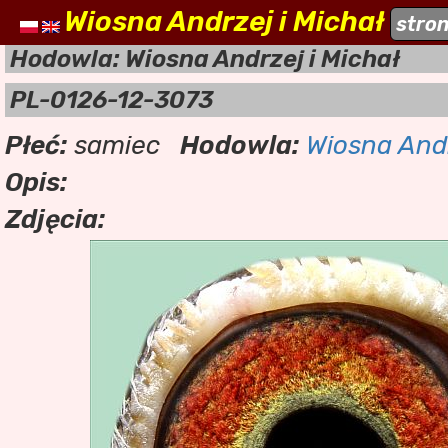
Wiosna Andrzej i Michał
naszehodowle.pl
stro
a
Hodowla: Wiosna Andrzej i Michał
PL-0126-12-3073
Płeć:
samiec
Hodowla:
Wiosna Andr
Opis:
Zdjęcia: