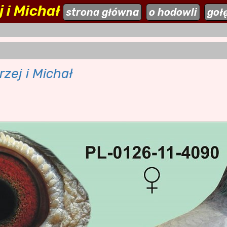
 i Michał
ehodowle.pl
strona główna
aktualności
o hodowli
dodaj stronę
goł
zej i Michał