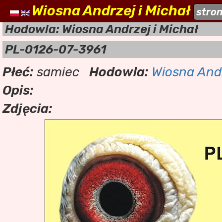
Wiosna Andrzej i Michał
naszehodowle.pl
stro
a
Hodowla: Wiosna Andrzej i Michał
PL-0126-07-3961
Płeć:
samiec
Hodowla:
Wiosna Andr
Opis:
Zdjęcia: