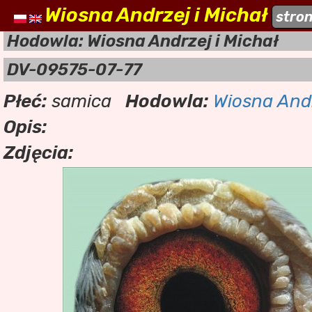
Wiosna Andrzej i Michał
naszehodowle.pl
stro
a
Hodowla: Wiosna Andrzej i Michał
DV-09575-07-77
Płeć:
samica
Hodowla:
Wiosna Andr
Opis:
Zdjęcia: