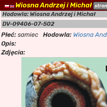
Wiosna Andrzej i Michał
naszehodowle.pl
stro
a
Hodowla: Wiosna Andrzej i Michał
DV-09406-07-502
Płeć:
samiec
Hodowla:
Wiosna Andr
Opis:
Zdjęcia: