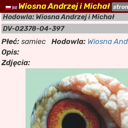
Wiosna Andrzej i Michał
naszehodowle.pl
stro
a
Hodowla: Wiosna Andrzej i Michał
DV-02378-04-397
Płeć:
samiec
Hodowla:
Wiosna Andr
Opis:
Zdjęcia: