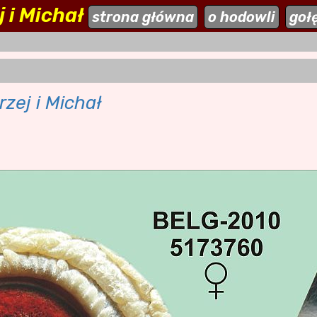
 i Michał
ehodowle.pl
strona główna
aktualności
o hodowli
dodaj stronę
goł
zej i Michał