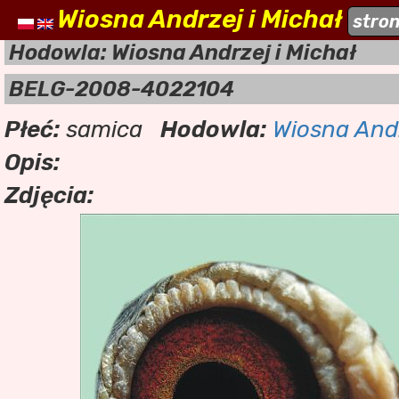
Wiosna Andrzej i Michał
naszehodowle.pl
stro
a
Hodowla: Wiosna Andrzej i Michał
BELG-2008-4022104
Płeć:
samica
Hodowla:
Wiosna Andr
Opis:
Zdjęcia: