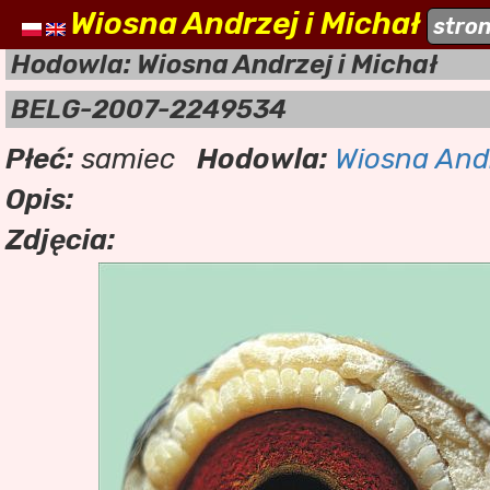
Wiosna Andrzej i Michał
naszehodowle.pl
stro
a
Hodowla: Wiosna Andrzej i Michał
BELG-2007-2249534
Płeć:
samiec
Hodowla:
Wiosna Andr
Opis:
Zdjęcia: